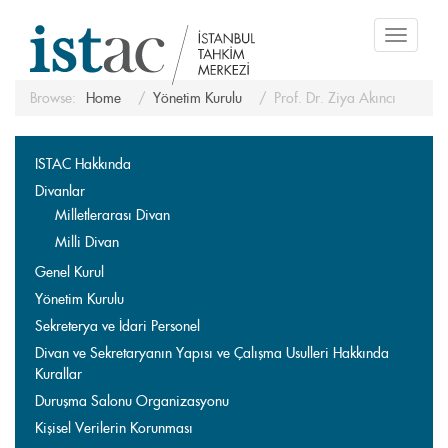
Toggle
navigati
Browse:
Home
Yönetim Kurulu
Prof. Dr. Ziya Akıncı
ISTAC Hakkında
Divanlar
Milletlerarası Divan
Milli Divan
Genel Kurul
Yönetim Kurulu
Sekreterya ve İdari Personel
Divan ve Sekretaryanın Yapısı ve Çalışma Usulleri Hakkında
Kurallar
Duruşma Salonu Organizasyonu
Kişisel Verilerin Korunması