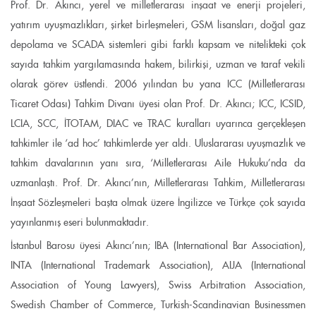
Prof. Dr. Akıncı, yerel ve milletlerarası inşaat ve enerji projeleri,
yatırım uyuşmazlıkları, şirket birleşmeleri, GSM lisansları, doğal gaz
depolama ve SCADA sistemleri gibi farklı kapsam ve nitelikteki çok
sayıda tahkim yargılamasında hakem, bilirkişi, uzman ve taraf vekili
olarak görev üstlendi. 2006 yılından bu yana ICC (Milletlerarası
Ticaret Odası) Tahkim Divanı üyesi olan Prof. Dr. Akıncı; ICC, ICSID,
LCIA, SCC, İTOTAM, DIAC ve TRAC kuralları uyarınca gerçekleşen
tahkimler ile ‘ad hoc’ tahkimlerde yer aldı. Uluslararası uyuşmazlık ve
tahkim davalarının yanı sıra, ‘Milletlerarası Aile Hukuku’nda da
uzmanlaştı. Prof. Dr. Akıncı’nın, Milletlerarası Tahkim, Milletlerarası
İnşaat Sözleşmeleri başta olmak üzere İngilizce ve Türkçe çok sayıda
yayınlanmış eseri bulunmaktadır.
İstanbul Barosu üyesi Akıncı’nın; IBA (International Bar Association),
INTA (International Trademark Association), AIJA (International
Association of Young Lawyers), Swiss Arbitration Association,
Swedish Chamber of Commerce, Turkish-Scandinavian Businessmen