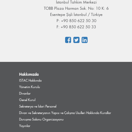
İstanbul Tahkim Merkezi
TOBB Plaza Harman Sok. No: 10 K: 6
Esentepe Şişli İstanbul / Türkiye
P: +90 850 622 50 30
F: +90 850 622 50 33
Hakkımızda
ISTAC Hakkında
Yönetim Kurulu
Divanlar
Genel Kurul
Sekreterya ve İdari Personel
Divan ve Sekreteryanın Yapısı ve Çalışma Usulleri Hakkında Kurallar
Duruşma Salonu Organizasyonu
Yayınlar