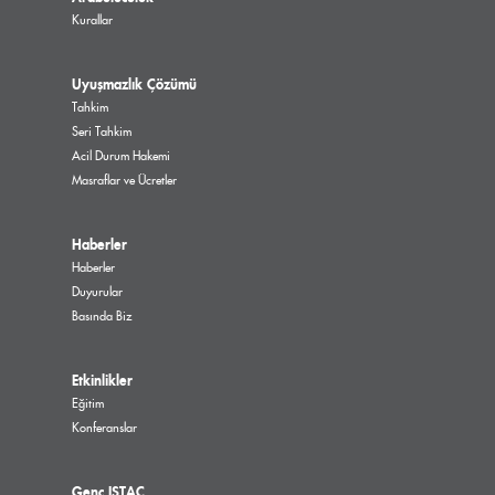
Kurallar
Uyuşmazlık Çözümü
Tahkim
Seri Tahkim
Acil Durum Hakemi
Masraflar ve Ücretler
Haberler
Haberler
Duyurular
Basında Biz
Etkinlikler
Eğitim
Konferanslar
Genç ISTAC