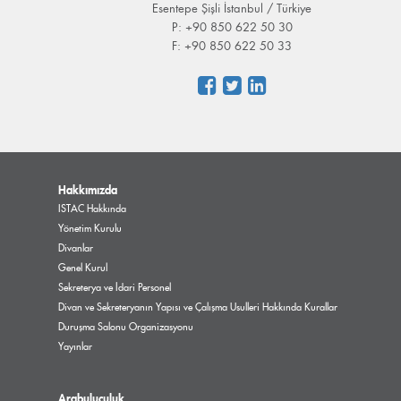
Esentepe Şişli İstanbul / Türkiye
P: +90 850 622 50 30
F: +90 850 622 50 33
Hakkımızda
ISTAC Hakkında
Yönetim Kurulu
Divanlar
Genel Kurul
Sekreterya ve İdari Personel
Divan ve Sekreteryanın Yapısı ve Çalışma Usulleri Hakkında Kurallar
Duruşma Salonu Organizasyonu
Yayınlar
Arabuluculuk