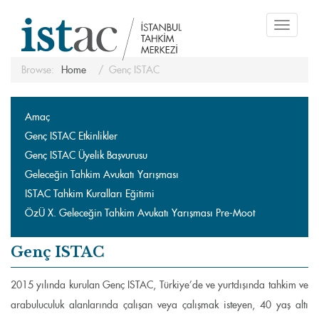
Toggle
navigati
Browse:
Home
Genç ISTAC
Amaç
Genç ISTAC Etkinlikler
Genç ISTAC Üyelik Başvurusu
Geleceğin Tahkim Avukatı Yarışması
ISTAC Tahkim Kuralları Eğitimi
ÖzÜ X. Geleceğin Tahkim Avukatı Yarışması Pre-Moot
Genç ISTAC
2015 yılında kurulan Genç ISTAC, Türkiye’de ve yurtdışında tahkim ve
arabuluculuk alanlarında çalışan veya çalışmak isteyen, 40 yaş altı