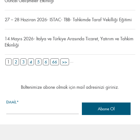
Güncel Gelişmeler Etkinliği
27 – 28 Haziran 2026- ISTAC- TBB- Tahkimde Taraf Vekilliği Eğitimi
14 Mayıs 2026- İtalya ve Türkiye Arasında Ticaret, Yatırım ve Tahkim
Etkinliği
...
1
2
3
4
5
6
66
>>
Bültenimize abone olmak için mail adresinizi giriniz.
EMAIL*