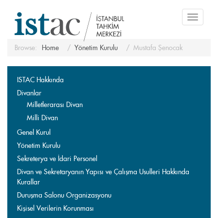
Toggle
navigati
Browse:
Home
Yönetim Kurulu
Mustafa Şenocak
ISTAC Hakkında
Divanlar
Milletlerarası Divan
Milli Divan
Genel Kurul
Yönetim Kurulu
Sekreterya ve İdari Personel
Divan ve Sekretaryanın Yapısı ve Çalışma Usulleri Hakkında
Kurallar
Duruşma Salonu Organizasyonu
Kişisel Verilerin Korunması