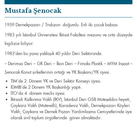
Mustafa Şenocak
1959 Dernekpazarı / Trabzon doğumlu. Evli iki çocuk babası.
1983 yılı İstanbul Üniversitesi İktisat Fakültesi mezunu ve orta düzeyde
İngilizce biliyor.
1983’den bu yana yaklaşık 40 yıldır Deri Sektöründe.
– Derimsa Deri – GR Deri – İkon Deri – Fimaks Plastik – MYM İnşaat –
Şenocak Konut şirketlerinin ortağı ve YK Başkanı/YK üyesi.
TİM’de 2. Dönem YK ve Deri Sektör Konseyi üyesi.
İDMİB’de 2 Dönem YK Başkanlığı yaptı.
İTO’da 4. dönem meclis üyesi.
İktisadi Kalkınma Vakfı (İKV), İstanbul Deri OSB Müteşebbis heyeti,
Çaykara Vakfı (Mütevelli), Karadeniz Vakfı, Dernekpazarı Köyleri
Vakfı, Çaykara ve Dernek Pazarı Yardımlaşma Cemiyetlerinde üye
olarak sivil toplum örgütlerinde görev almaktadır.