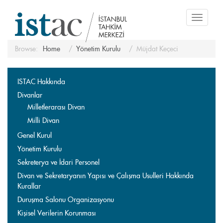
Toggle
navigati
Browse:
Home
Yönetim Kurulu
Müjdat Keçeci
ISTAC Hakkında
Divanlar
Milletlerarası Divan
Milli Divan
Genel Kurul
Yönetim Kurulu
Sekreterya ve İdari Personel
Divan ve Sekretaryanın Yapısı ve Çalışma Usulleri Hakkında
Kurallar
Duruşma Salonu Organizasyonu
Kişisel Verilerin Korunması