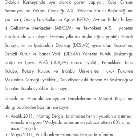
Odaları Konseyi’nde üye olarak görev yapıyor. Kobi Girişim
Sermayesi ve Yatırım Ortaklığı A.Ş. Yönetim Kurulu Başkanlığı’nın
yanı sıra, Güney Ege Kalkınma Ajansı (GEKA), Avrupa Birliği Türkiye
İş Geliştirme Merkezleri (ABİGEM) ve Teknokent A.Ş. yönetim
kurullarında yer alıyor. Geçmiş yıllarda başkanlığını yaptığı Denizli
Sanayiciler ve İşadamları Derneği (DESİAD) üyesi olan Keçeci’nin;
Denizli Kültür ve Sanat Vakfı (DESAV) Yönetim Kurulu Başkanlığı,
Doğa ve Çevre Vakfı (DOÇEV) kurucu üyeliği, Pamukkale Tenis
Kulübü, Rotary Kulübü ve İstanbul Üniversitesi Hukuk Fakültesi
Mezunları Derneği üyelikleri, Denizlispor eski dönem As Başkanlığı ve
Denetim Kurulu üyelikleri bulunuyor.
Denizli ve Anadolu sanayiinin temsilcilerinden Müjdat Keçeci’nin
aldığı ödüllerden bazıları ise şöyle;
Aralık 2011; İnfomag Dergisi tarafından her yıl yapılan araştırma
sonuçlarına göre “Medyada adından en çok söz ettiren 80’inci iş
insanı” seçildi.
Mayıs 2011; Vakıfbank ve Ekonomist Dergisi tarafından