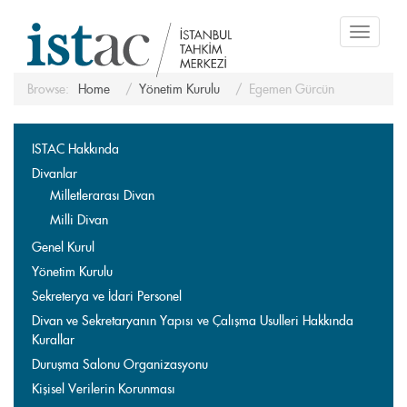
Toggle
navigati
Browse:
Home
Yönetim Kurulu
Egemen Gürcün
ISTAC Hakkında
Divanlar
Milletlerarası Divan
Milli Divan
Genel Kurul
Yönetim Kurulu
Sekreterya ve İdari Personel
Divan ve Sekretaryanın Yapısı ve Çalışma Usulleri Hakkında
Kurallar
Duruşma Salonu Organizasyonu
Kişisel Verilerin Korunması