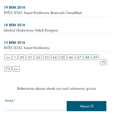
19 EKIM 2016
INTES ISTAC İnşaat Konferansı Başarıyla Gerçekleşti
18 EKIM 2016
İstanbul Uluslararası Hukuk Kongresi
13 EKIM 2016
INTES ISTAC İnşaat Konferansı
...
...
65
<<
1
60
61
62
63
64
66
67
68
69
70
73
>>
Bültenimize abone olmak için mail adresinizi giriniz.
EMAIL*