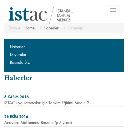
Toggle
navigati
Browse:
Home
Haberler
Haberler
Haberler
Duyurular
Basında Biz
Haberler
6 KASIM 2016
ISTAC Uygulamacılar İçin Tahkim Eğitimi Modül-2
26 EKIM 2016
Anayasa Mahkemesi Başkanlığı Ziyareti