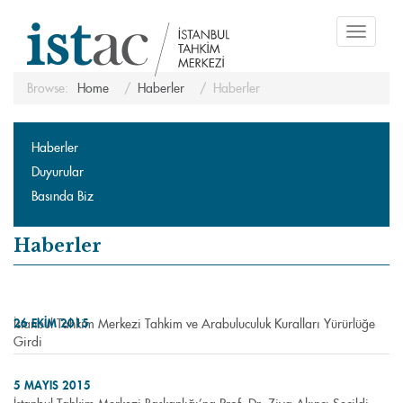
Toggle
navigati
Browse:
Home
Haberler
Haberler
Haberler
Duyurular
Basında Biz
Haberler
İstanbul Tahkim Merkezi Tahkim ve Arabuluculuk Kuralları Yürürlüğe
26 EKIM 2015
Girdi
5 MAYIS 2015