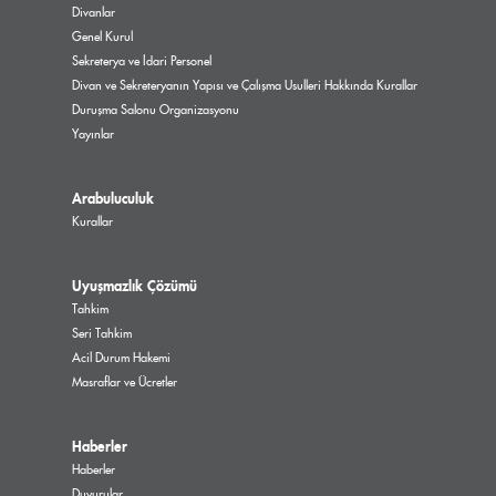
Divanlar
Genel Kurul
Sekreterya ve İdari Personel
Divan ve Sekreteryanın Yapısı ve Çalışma Usulleri Hakkında Kurallar
Duruşma Salonu Organizasyonu
Yayınlar
Arabuluculuk
Kurallar
Uyuşmazlık Çözümü
Tahkim
Seri Tahkim
Acil Durum Hakemi
Masraflar ve Ücretler
Haberler
Haberler
Duyurular