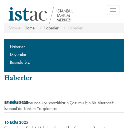
Toggle
navigati
Browse:
Home
Haberler
Haberler
Haberler
Duyurular
Basında Biz
Haberler
Denizcilik Sektöründe Uyuşmazlıkların Çözümü İçin Bir Alternatif:
17 EKIM 2025
İstanbul’da Tahkim Yargılaması
16 EKIM 2025