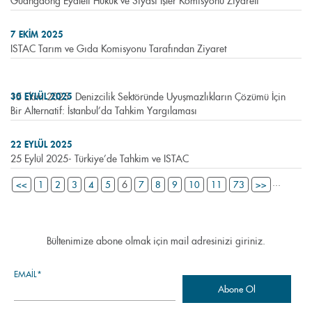
Guangdong Eyaleti Hukuk ve Siyasi İşler Komisyonu Ziyareti
7 EKIM 2025
ISTAC Tarım ve Gıda Komisyonu Tarafından Ziyaret
15 Ekim 2025- Denizcilik Sektöründe Uyuşmazlıkların Çözümü İçin
30 EYLÜL 2025
Bir Alternatif: İstanbul’da Tahkim Yargılaması
22 EYLÜL 2025
25 Eylül 2025- Türkiye’de Tahkim ve ISTAC
...
6
<<
1
2
3
4
5
7
8
9
10
11
73
>>
Bültenimize abone olmak için mail adresinizi giriniz.
EMAIL*