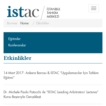
Toggle
navigati
Browse:
Home
Etkinlikler
Eğitimler
Konferanslar
Etkinlikler
14 Mart 2017- Ankara Barosu & ISTAC “Uygulamacılar İçin Tahkim
Eğitimi”
Dr. Michele Paolo Patocchi ile “ISTAC Leading Arbitrators’ Lectures”
Kursu Başarıyla Gerçekleşti