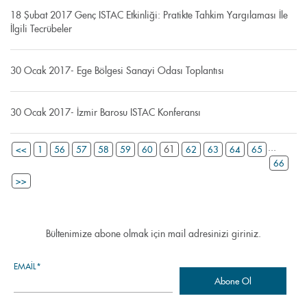
18 Şubat 2017 Genç ISTAC Etkinliği: Pratikte Tahkim Yargılaması İle
İlgili Tecrübeler
30 Ocak 2017- Ege Bölgesi Sanayi Odası Toplantısı
30 Ocak 2017- İzmir Barosu ISTAC Konferansı
...
61
<<
1
56
57
58
59
60
62
63
64
65
66
>>
Bültenimize abone olmak için mail adresinizi giriniz.
EMAIL*