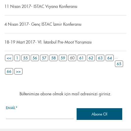
11 Nisan 2017- ISTAC Viyana Konferansı
4 Nisan 2017- Genç ISTAC İzmir Konferansı
18-19 Mart 2017- VI. İstanbul Pre-Moot Yarışması
...
60
<<
1
55
56
57
58
59
61
62
63
64
65
66
>>
Bültenimize abone olmak için mail adresinizi giriniz.
EMAIL*