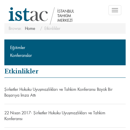
Toggle
navigati
Browse:
Home
Etkinlikler
Eğitimler
Konferanslar
Etkinlikler
Şirketler Hukuku Uyuşmazlıkları ve Tahkim Konferansı Büyük Bir
Başarıya İmza Attı
22 Nisan 2017- Şirketler Hukuku Uyuşmazlıkları ve Tahkim
Konferansı