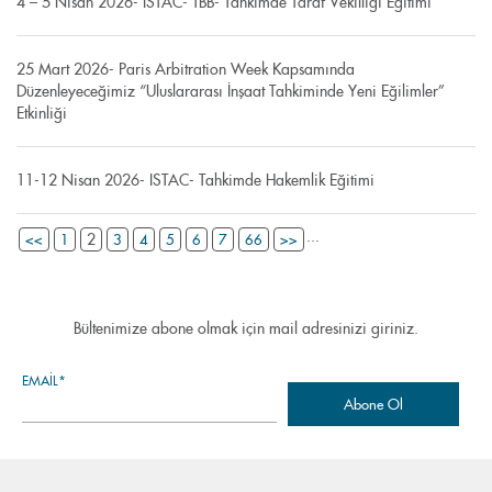
4 – 5 Nisan 2026- ISTAC- TBB- Tahkimde Taraf Vekilliği Eğitimi
25 Mart 2026- Paris Arbitration Week Kapsamında
Düzenleyeceğimiz “Uluslararası İnşaat Tahkiminde Yeni Eğilimler”
Etkinliği
11-12 Nisan 2026- ISTAC- Tahkimde Hakemlik Eğitimi
...
2
<<
1
3
4
5
6
7
66
>>
Bültenimize abone olmak için mail adresinizi giriniz.
EMAIL*