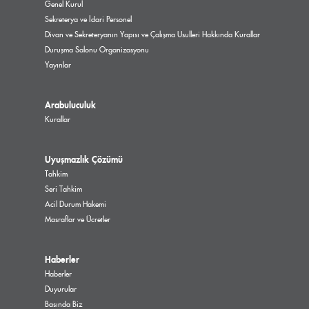
Genel Kurul
Sekreterya ve İdari Personel
Divan ve Sekreteryanın Yapısı ve Çalışma Usulleri Hakkında Kurallar
Duruşma Salonu Organizasyonu
Yayınlar
Arabuluculuk
Kurallar
Uyuşmazlık Çözümü
Tahkim
Seri Tahkim
Acil Durum Hakemi
Masraflar ve Ücretler
Haberler
Haberler
Duyurular
Basında Biz