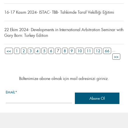
16-17 Kasım 2024- ISTAC- TBB- Tahkimde Taraf Vekilliği Eğitimi
22 Ekim 2024- Developments in International Arbitration Seminar with
Gary Born: Turkey Edition
...
7
<<
1
2
3
4
5
6
8
9
10
11
12
66
>>
Bültenimize abone olmak için mail adresinizi giriniz.
EMAIL*