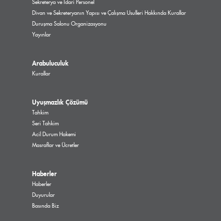
Sekreterya ve İdari Personel
Divan ve Sekreteryanın Yapısı ve Çalışma Usulleri Hakkında Kurallar
Duruşma Salonu Organizasyonu
Yayınlar
Arabuluculuk
Kurallar
Uyuşmazlık Çözümü
Tahkim
Seri Tahkim
Acil Durum Hakemi
Masraflar ve Ücretler
Haberler
Haberler
Duyurular
Basında Biz