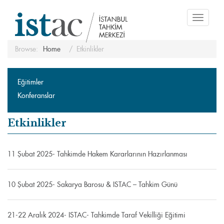
Toggle
navigati
Browse:
Home
Etkinlikler
Eğitimler
Konferanslar
Etkinlikler
11 Şubat 2025- Tahkimde Hakem Kararlarının Hazırlanması
10 Şubat 2025- Sakarya Barosu & ISTAC – Tahkim Günü
21-22 Aralık 2024- ISTAC- Tahkimde Taraf Vekilliği Eğitimi