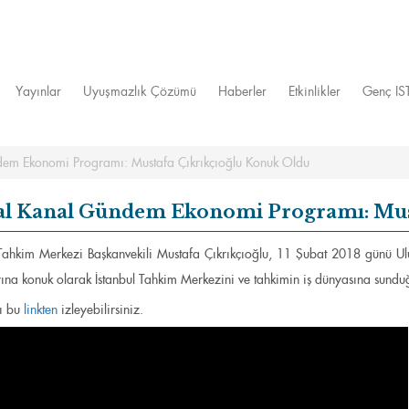
Yayınlar
Uyuşmazlık Çözümü
Haberler
Etkinlikler
Genç I
dem Ekonomi Programı: Mustafa Çıkrıkçıoğlu Konuk Oldu
al Kanal Gündem Ekonomi Programı: Mus
 Tahkim Merkezi Başkanvekili Mustafa Çıkrıkçıoğlu, 11 Şubat 2018 günü
yına konuk olarak İstanbul Tahkim Merkezini ve tahkimin iş dünyasına sunduğ
ı bu
linkten
izleyebilirsiniz.