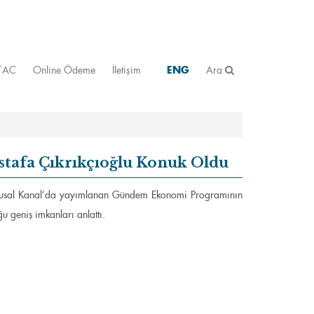
STAC
Online Ödeme
İletişim
ENG
Ara
tafa Çıkrıkçıoğlu Konuk Oldu
 Ulusal Kanal’da yayımlanan Gündem Ekonomi Programının
u geniş imkanları anlattı.