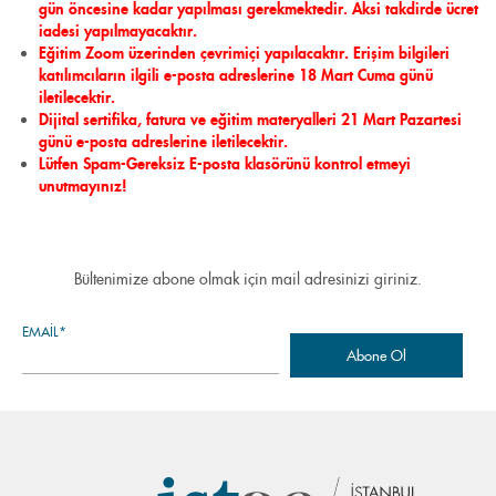
gün öncesine kadar yapılması gerekmektedir. Aksi takdirde ücret
iadesi yapılmayacaktır.
Eğitim Zoom üzerinden çevrimiçi yapılacaktır. Erişim bilgileri
katılımcıların ilgili e-posta adreslerine
18 Mart Cuma günü
iletilecektir.
Dijital sertifika, fatura ve eğitim materyalleri 21 Mart Pazartesi
günü e-posta adreslerine iletilecektir.
Lütfen Spam-Gereksiz E-posta klasörünü kontrol etmeyi
unutmayınız!
Bültenimize abone olmak için mail adresinizi giriniz.
EMAIL*