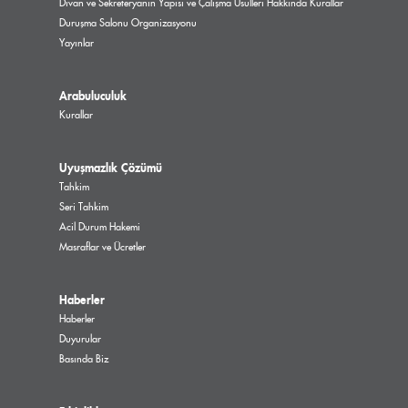
Divan ve Sekreteryanın Yapısı ve Çalışma Usulleri Hakkında Kurallar
Duruşma Salonu Organizasyonu
Yayınlar
Arabuluculuk
Kurallar
Uyuşmazlık Çözümü
Tahkim
Seri Tahkim
Acil Durum Hakemi
Masraflar ve Ücretler
Haberler
Haberler
Duyurular
Basında Biz