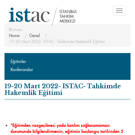
Toggle
navigati
Browse:
Home
Genel
19-20 Mart 2022- ISTAC- Tahkimde Hakemlik Eğitimi
Eğitimler
Konferanslar
19-20 Mart 2022- ISTAC- Tahkimde
Hakemlik Eğitimi
*Eğitimden vazgeçilmesi yada katılım sağlanamaması
durumunda bilgilendirmenin, eğitimin başlangıç tarihinden 5