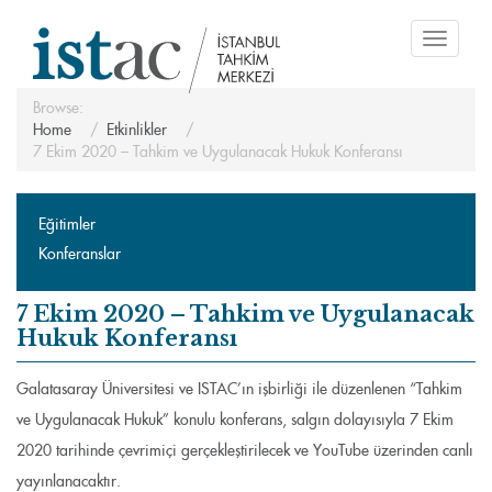
Toggle
navigati
Browse:
Home
Etkinlikler
7 Ekim 2020 – Tahkim ve Uygulanacak Hukuk Konferansı
Eğitimler
Konferanslar
7 Ekim 2020 – Tahkim ve Uygulanacak
Hukuk Konferansı
Galatasaray Üniversitesi ve ISTAC’ın işbirliği ile düzenlenen “Tahkim
ve Uygulanacak Hukuk” konulu konferans, salgın dolayısıyla 7 Ekim
2020 tarihinde çevrimiçi gerçekleştirilecek ve YouTube üzerinden canlı
yayınlanacaktır.