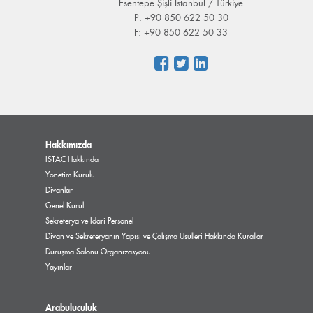
Esentepe Şişli İstanbul / Türkiye
P: +90 850 622 50 30
F: +90 850 622 50 33
Hakkımızda
ISTAC Hakkında
Yönetim Kurulu
Divanlar
Genel Kurul
Sekreterya ve İdari Personel
Divan ve Sekreteryanın Yapısı ve Çalışma Usulleri Hakkında Kurallar
Duruşma Salonu Organizasyonu
Yayınlar
Arabuluculuk