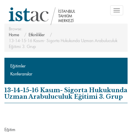
Toggle
navigati
Browse:
Home
Etkinlikler
13-14-15-16 Kasım- Sigorta Hukukunda Uzman Arabuluculuk
Eğitimi 3. Grup
Eğitimler
Konferanslar
13-14-15-16 Kasım- Sigorta Hukukunda
Uzman Arabuluculuk Eğitimi 3. Grup
Eğitim