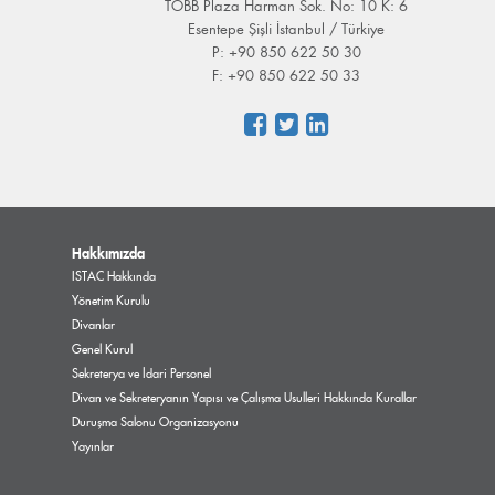
TOBB Plaza Harman Sok. No: 10 K: 6
Esentepe Şişli İstanbul / Türkiye
P: +90 850 622 50 30
F: +90 850 622 50 33
Hakkımızda
ISTAC Hakkında
Yönetim Kurulu
Divanlar
Genel Kurul
Sekreterya ve İdari Personel
Divan ve Sekreteryanın Yapısı ve Çalışma Usulleri Hakkında Kurallar
Duruşma Salonu Organizasyonu
Yayınlar