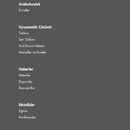
Arabuluculuk
Kurallar
Uyuşmazlık Çözümü
Tahkim
Seri Tahkim
Acil Durum Hakemi
Masraflar ve Ücretler
Haberler
Haberler
Duyurular
Basında Biz
Etkinlikler
Eğitim
Konferanslar