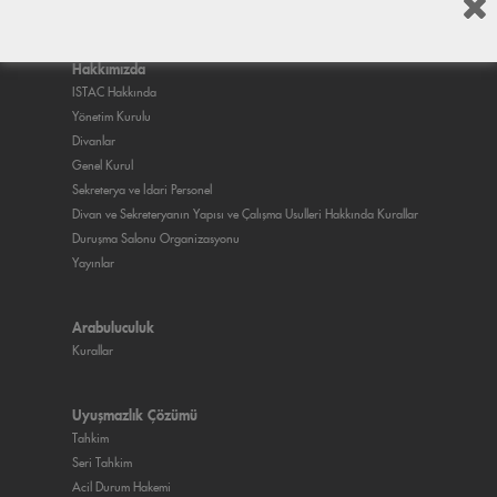
Hakkımızda
ISTAC Hakkında
Yönetim Kurulu
Divanlar
Genel Kurul
Sekreterya ve İdari Personel
Divan ve Sekreteryanın Yapısı ve Çalışma Usulleri Hakkında Kurallar
Duruşma Salonu Organizasyonu
Yayınlar
Arabuluculuk
Kurallar
Uyuşmazlık Çözümü
Tahkim
Seri Tahkim
Acil Durum Hakemi