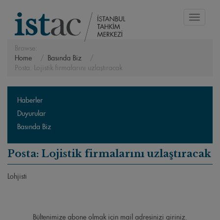
Toggle
navigati
Browse:
Home
Basında Biz
Posta: Lojistik firmalarını uzlaştıracak
Haberler
Duyurular
Basında Biz
Posta: Lojistik firmalarını uzlaştıracak
Lohjisti
Bültenimize abone olmak için mail adresinizi giriniz.