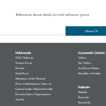
Bültenimize abone olmak için mail adresinizi giriniz.
Hakkımızda
Uyuşmazlık Çözümü
ISTAC Hakkında
Tahkim
Yönetim Kurulu
Seri Tahkim
Divanlar
Acil Durum Hakemi
Genel Kurul
Masraflar ve Ücretler
Sekreterya ve İdari Personel
Divan ve Sekreteryanın Yapısı ve
Haberler
Çalışma Usulleri Hakkında Kurallar
Haberler
Duruşma Salonu Organizasyonu
Duyurular
Yayınlar
Basında Biz