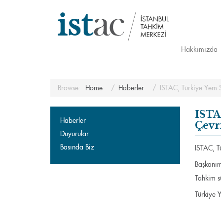
Hakkımızda
Browse:
Home
Haberler
ISTAC, Türkiye Yem Sa
ISTAC
Haberler
Çevr
Duyurular
Basında Biz
ISTAC, Tü
Başkanımı
Tahkim sü
Türkiye Y