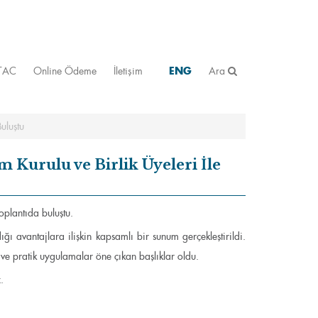
STAC
Online Ödeme
İletişim
ENG
Ara
uluştu
m Kurulu ve Birlik Üyeleri İle
oplantıda buluştu.
ğı avantajlara ilişkin kapsamlı bir sunum gerçekleştirildi.
k ve pratik uygulamalar öne çıkan başlıklar oldu.
.