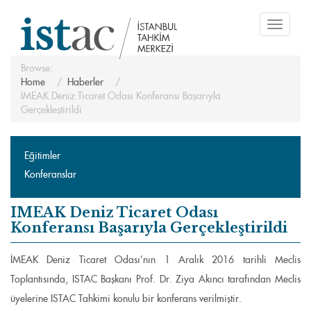
Toggle
navigati
Browse:
Home
Haberler
IMEAK Deniz Ticaret Odası Konferansı Başarıyla
Gerçekleştirildi
Eğitimler
Konferanslar
IMEAK Deniz Ticaret Odası
Konferansı Başarıyla Gerçekleştirildi
İMEAK Deniz Ticaret Odası’nın 1 Aralık 2016 tarihli Meclis
Toplantısında, ISTAC Başkanı Prof. Dr. Ziya Akıncı tarafından Meclis
üyelerine ISTAC Tahkimi konulu bir konferans verilmiştir.