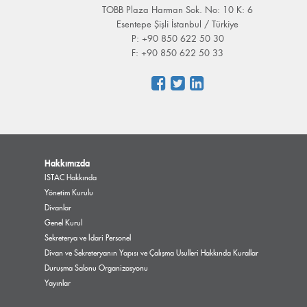
TOBB Plaza Harman Sok. No: 10 K: 6
Esentepe Şişli İstanbul / Türkiye
P: +90 850 622 50 30
F: +90 850 622 50 33
Hakkımızda
ISTAC Hakkında
Yönetim Kurulu
Divanlar
Genel Kurul
Sekreterya ve İdari Personel
Divan ve Sekreteryanın Yapısı ve Çalışma Usulleri Hakkında Kurallar
Duruşma Salonu Organizasyonu
Yayınlar