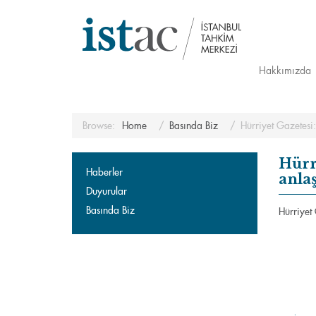
Hakkımızda
Browse:
Home
Basında Biz
Hürriyet Gazetesi
Hürr
Haberler
anla
Duyurular
Basında Biz
Hürriyet