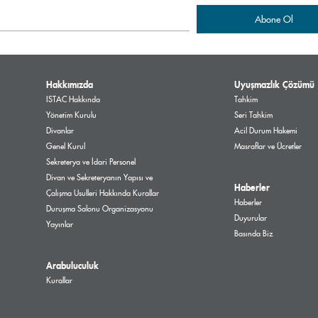
Hakkımızda
Uyuşmazlık Çözümü
ISTAC Hakkında
Tahkim
Yönetim Kurulu
Seri Tahkim
Divanlar
Acil Durum Hakemi
Genel Kurul
Masraflar ve Ücretler
Sekreterya ve İdari Personel
Divan ve Sekreteryanın Yapısı ve
Haberler
Çalışma Usulleri Hakkında Kurallar
Haberler
Duruşma Salonu Organizasyonu
Duyurular
Yayınlar
Basında Biz
Arabuluculuk
Kurallar