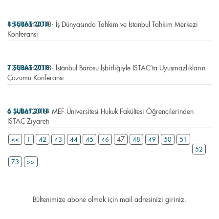
15 Şubat 2018- İş Dünyasında Tahkim ve İstanbul Tahkim Merkezi
8 ŞUBAT 2018
Konferansı
12 Şubat 2018- İstanbul Barosu İşbirliğiyle ISTAC’ta Uyuşmazlıkların
7 ŞUBAT 2018
Çözümü Konferansı
6 Şubat 2018- MEF Üniversitesi Hukuk Fakültesi Öğrencilerinden
6 ŞUBAT 2018
ISTAC Ziyareti
...
...
47
<<
1
42
43
44
45
46
48
49
50
51
52
73
>>
Bültenimize abone olmak için mail adresinizi giriniz.