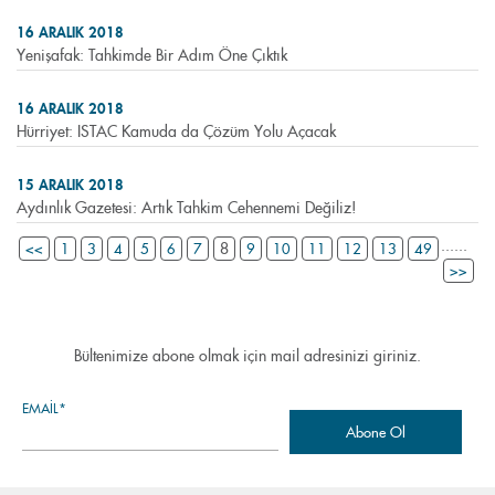
16 ARALIK 2018
Yenişafak: Tahkimde Bir Adım Öne Çıktık
16 ARALIK 2018
Hürriyet: ISTAC Kamuda da Çözüm Yolu Açacak
15 ARALIK 2018
Aydınlık Gazetesi: Artık Tahkim Cehennemi Değiliz!
...
...
8
<<
1
3
4
5
6
7
9
10
11
12
13
49
>>
Bültenimize abone olmak için mail adresinizi giriniz.
EMAIL*