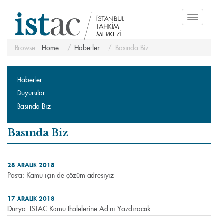
Toggle
navigati
Browse:
Home
Haberler
Basında Biz
Haberler
Duyurular
Basında Biz
Basında Biz
28 ARALIK 2018
Posta: Kamu için de çözüm adresiyiz
17 ARALIK 2018
Dünya: ISTAC Kamu İhalelerine Adını Yazdıracak