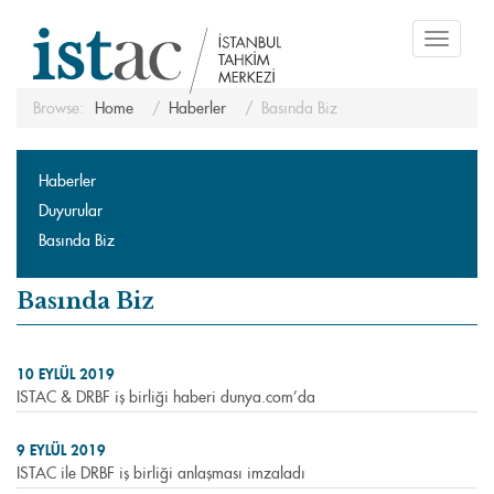
Toggle
navigati
Browse:
Home
Haberler
Basında Biz
Haberler
Duyurular
Basında Biz
Basında Biz
10 EYLÜL 2019
ISTAC & DRBF iş birliği haberi dunya.com’da
9 EYLÜL 2019
ISTAC ile DRBF iş birliği anlaşması imzaladı