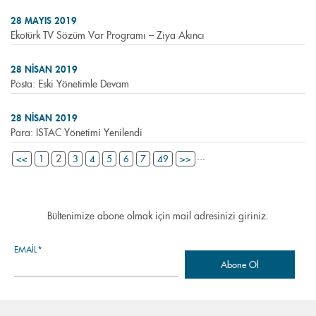
28 MAYIS 2019
Ekotürk TV Sözüm Var Programı – Ziya Akıncı
28 NISAN 2019
Posta: Eski Yönetimle Devam
28 NISAN 2019
Para: ISTAC Yönetimi Yenilendi
...
2
<<
1
3
4
5
6
7
49
>>
Bültenimize abone olmak için mail adresinizi giriniz.
EMAIL*