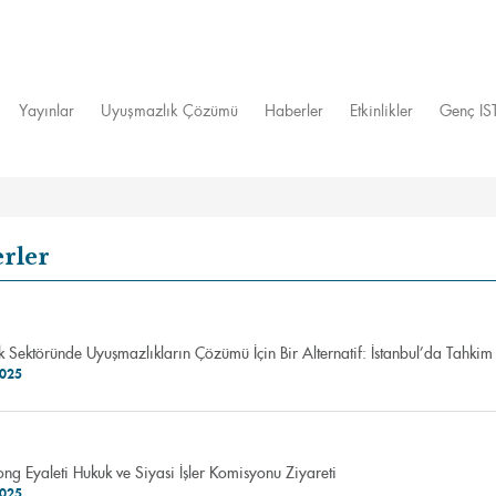
Yayınlar
Uyuşmazlık Çözümü
Haberler
Etkinlikler
Genç I
rler
ik Sektöründe Uyuşmazlıkların Çözümü İçin Bir Alternatif: İstanbul’da Tahki
2025
g Eyaleti Hukuk ve Siyasi İşler Komisyonu Ziyareti
2025