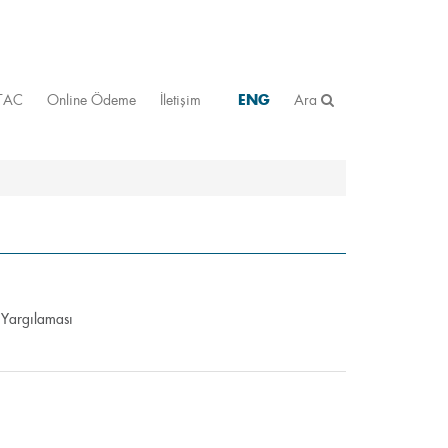
STAC
Online Ödeme
İletişim
ENG
Ara
m Yargılaması