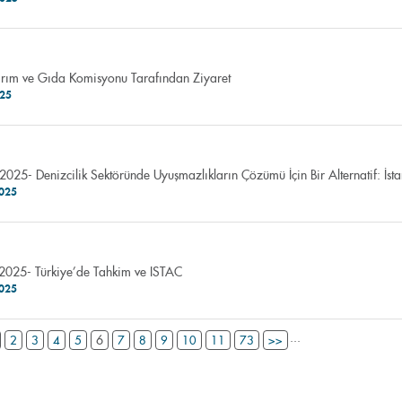
rım ve Gıda Komisyonu Tarafından Ziyaret
025
2025- Denizcilik Sektöründe Uyuşmazlıkların Çözümü İçin Bir Alternatif: İs
2025
 2025- Türkiye’de Tahkim ve ISTAC
2025
...
6
2
3
4
5
7
8
9
10
11
73
>>