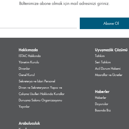
Bültenimize abone olmak için mail adresinizi giriniz.
Hakkımızda
Uyuşmazlık Çözümü
ISTAC Hakkında
Tahkim
Yönetim Kurulu
Seri Tahkim
Divanlar
Acil Durum Hakemi
Genel Kurul
Masraflar ve Ücretler
Sekreterya ve İdari Personel
Divan ve Sekreteryanın Yapısı ve
Haberler
Çalışma Usulleri Hakkında Kurallar
Haberler
Duruşma Salonu Organizasyonu
Duyurular
Yayınlar
Basında Biz
Arabuluculuk