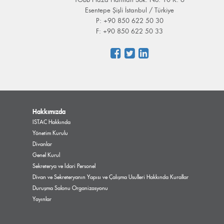
Esentepe Şişli İstanbul / Türkiye
P: +90 850 622 50 30
F: +90 850 622 50 33
Hakkımızda
ISTAC Hakkında
Yönetim Kurulu
Divanlar
Genel Kurul
Sekreterya ve İdari Personel
Divan ve Sekreteryanın Yapısı ve Çalışma Usulleri Hakkında Kurallar
Duruşma Salonu Organizasyonu
Yayınlar