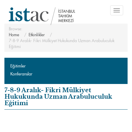
Toggle
navigati
Browse:
Home
Etkinlikler
7-8-9 Aralık- Fikri Mülkiyet Hukukunda Uzman Arabuluculuk
Eğitimi
Eğitimler
Konferanslar
7-8-9 Aralık- Fikri Mülkiyet
Hukukunda Uzman Arabuluculuk
Eğitimi