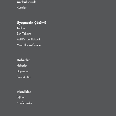
Arabuluculuk
Kurallar
Uyuşmazlık Çözümü
Tahkim
Seri Tahkim
Acil Durum Hakemi
Masraflar ve Ücretler
Haberler
Haberler
Duyurular
Basında Biz
Etkinlikler
Eğitim
Konferanslar