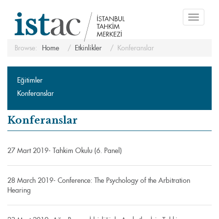
Toggle
navigati
Browse:
Home
Etkinlikler
Konferanslar
Eğitimler
Konferanslar
Konferanslar
27 Mart 2019- Tahkim Okulu (6. Panel)
28 March 2019- Conference: The Psychology of the Arbitration
Hearing