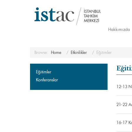
Hakkımızda
Browse:
Home
Etkinlikler
Eğitimler
Eğit
Eğitimler
Konferanslar
12-13 Ni
21-22 Ar
16-17 Ka