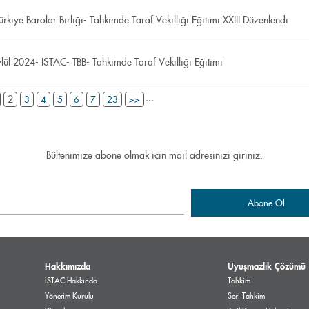
rkiye Barolar Birliği- Tahkimde Taraf Vekilliği Eğitimi XXIII Düzenlendi
lül 2024- ISTAC- TBB- Tahkimde Taraf Vekilliği Eğitimi
...
2
3
4
5
6
7
23
>>
Bültenimize abone olmak için mail adresinizi giriniz.
Hakkımızda
Uyuşmazlık Çözümü
ISTAC Hakkında
Tahkim
Yönetim Kurulu
Seri Tahkim