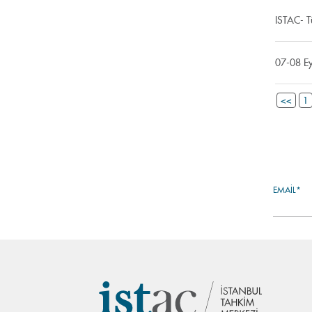
ISTAC- Tü
07-08 Ey
<<
1
EMAIL*