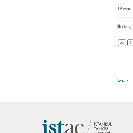
19 Mart 
İlk Genç 
<<
1
EMAIL*