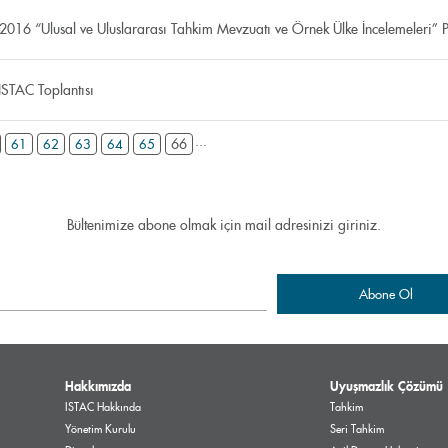
2016 “Ulusal ve Uluslararası Tahkim Mevzuatı ve Örnek Ülke İncelemeleri” P
ISTAC Toplantısı
...
66
61
62
63
64
65
Bültenimize abone olmak için mail adresinizi giriniz.
Hakkımızda
Uyuşmazlık Çözümü
ISTAC Hakkında
Tahkim
Yönetim Kurulu
Seri Tahkim