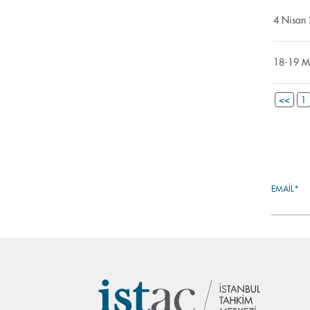
4 Nisan 
18-19 Ma
<<
1
EMAIL*