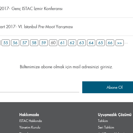
2017- Genç ISTAC İzmir Konferansı
rt 2017- VI. İstanbul Pre-Moot Yarışması
...
60
55
56
57
58
59
61
62
63
64
65
66
>>
Bültenimize abone olmak için mail adresinizi giriniz.
Hakkımızda
Uyuşmazlık Çözümü
ISTAC Hakkında
Tahkim
Yönetim Kurulu
Seri Tahkim