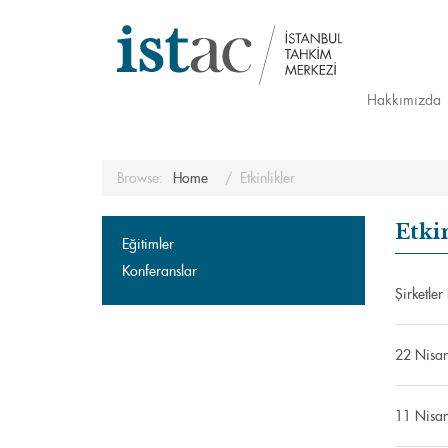
Hakkımızda
Browse:
Home
Etkinlikler
Etki
Eğitimler
Konferanslar
Şirketle
22 Nisan
11 Nisan