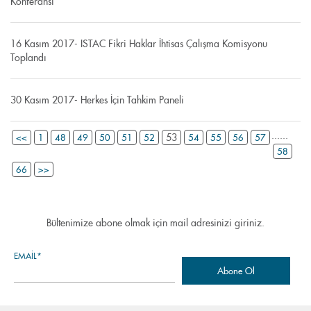
Konferansı
16 Kasım 2017- ISTAC Fikri Haklar İhtisas Çalışma Komisyonu
Toplandı
30 Kasım 2017- Herkes İçin Tahkim Paneli
...
...
53
<<
1
48
49
50
51
52
54
55
56
57
58
66
>>
Bültenimize abone olmak için mail adresinizi giriniz.
EMAIL*