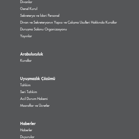
Divanlar
Genel Kurul
Sekreterya ve İdari Personel
Divan ve Sekreteryanın Yapısı ve Çalışma Usulleri Hakkında Kurallar
Duruşma Salonu Organizasyonu
Yayınlar
Arabuluculuk
Kurallar
Uyuşmazlık Çözümü
Tahkim
Seri Tahkim
Acil Durum Hakemi
Masraflar ve Ücretler
Haberler
Haberler
Duyurular