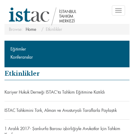
Toggle
navigati
Browse:
Home
Etkinlikler
Eğitimler
Konferanslar
Etkinlikler
Kariyer Hukuk Derneği ISTAC’ta Tahkim Eğitimine Katıldı
ISTAC Tahkimini Türk, Alman ve Avusturyalı Taraflarla Paylaştık
1 Aralık 2017- Şanlıurfa Barosu işbirliğiyle Avukatlar İçin Tahkim