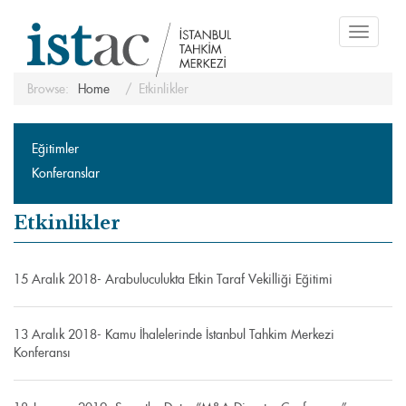
Toggle
navigati
Browse:
Home
Etkinlikler
Eğitimler
Konferanslar
Etkinlikler
15 Aralık 2018- Arabuluculukta Etkin Taraf Vekilliği Eğitimi
13 Aralık 2018- Kamu İhalelerinde İstanbul Tahkim Merkezi
Konferansı