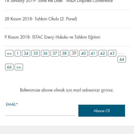
18 January 2019- Save the Date: “M&A Disputes Conference”
28 Kasım 2018- Tahkim Okulu (2. Panel)
9 Kasım 2018- ISTAC Enerji Hukuku ve Tahkim Eğitimi
...
...
39
<<
1
34
35
36
37
38
40
41
42
43
44
66
>>
Bültenimize abone olmak için mail adresinizi giriniz.
EMAIL*