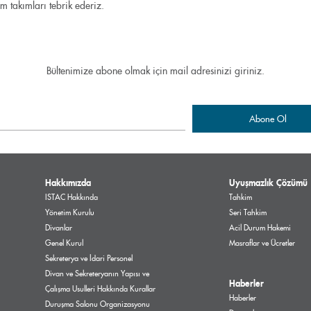
üm takımları tebrik ederiz.
Bültenimize abone olmak için mail adresinizi giriniz.
Hakkımızda
Uyuşmazlık Çözümü
ISTAC Hakkında
Tahkim
Yönetim Kurulu
Seri Tahkim
Divanlar
Acil Durum Hakemi
Genel Kurul
Masraflar ve Ücretler
Sekreterya ve İdari Personel
Divan ve Sekreteryanın Yapısı ve
Haberler
Çalışma Usulleri Hakkında Kurallar
Haberler
Duruşma Salonu Organizasyonu