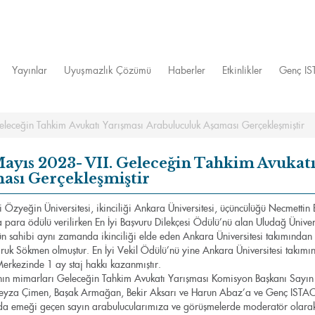
Yayınlar
Uyuşmazlık Çözümü
Haberler
Etkinlikler
Genç I
eleceğin Tahkim Avukatı Yarışması Arabuluculuk Aşaması Gerçekleşmiştir
Mayıs 2023- VII. Geleceğin Tahkim Avukat
ası Gerçekleşmiştir
ği Özyeğin Üniversitesi, ikinciliği Ankara Üniversitesi, üçüncülüğü Necmettin 
 para ödülü verilirken En İyi Başvuru Dilekçesi Ödülü’nü alan Uludağ Üniversit
n sahibi aynı zamanda ikinciliği elde eden Ankara Üniversitesi takımından 
uk Sökmen olmuştur. En İyi Vekil Ödülü’nü yine Ankara Üniversitesi takımın
erkezinde 1 ay staj hakkı kazanmıştır.
ın mimarları Geleceğin Tahkim Avukatı Yarışması Komisyon Başkanı Sayın Av
yza Çimen, Başak Armağan, Bekir Aksarı ve Harun Abaz’a ve Genç ISTAC Y
a emeği geçen sayın arabulucularımıza ve görüşmelerde moderatör olarak 