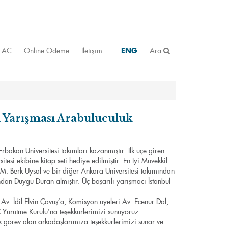
STAC
Online Ödeme
İletişim
ENG
Ara
ı Yarışması Arabuluculuk
Erbakan Üniversitesi takımları kazanmıştır. İlk üçe giren
esi ekibine kitap seti hediye edilmiştir. En İyi Müvekkil
M. Berk Uysal ve bir diğer Ankara Üniversitesi takımından
dan Duygu Duran almıştır. Üç başarılı yarışmacı İstanbul
. İdil Elvin Çavuş’a, Komisyon üyeleri Av. Ecenur Dal,
ürütme Kurulu’na teşekkürlerimizi sunuyoruz.
görev alan arkadaşlarımıza teşekkürlerimizi sunar ve