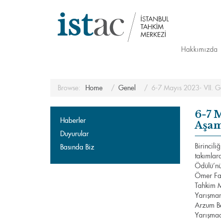
Hakkımızda
Browse:
Home
Genel
6-7 Mayıs 2023- VII. G
6-7 
Haberler
Aşam
Duyurular
Birincili
Basında Biz
takımlara
Ödülü’nü
Ömer Far
Tahkim M
Yarışman
Arzum Be
Yarışmad