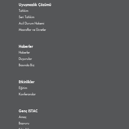
Uyuşmazlık Çözümü
Tahkim
Seri Tahkim
Acil Durum Hakemi
Masraflar ve Ücretler
Haberler
Haberler
Duyurular
Basında Biz
Etkinlikler
Eğitim
Konferanslar
Genç ISTAC
Amaç
Başvuru