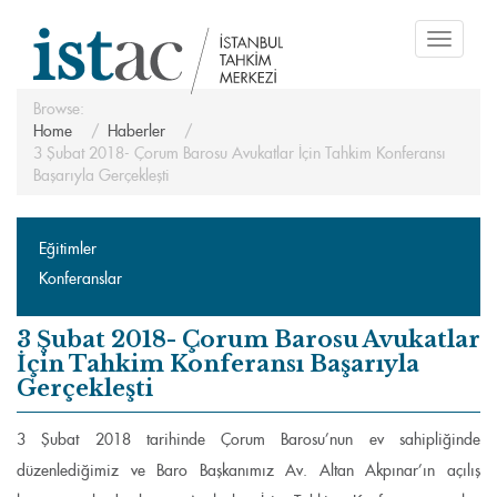
Toggle
navigati
Browse:
Home
Haberler
3 Şubat 2018- Çorum Barosu Avukatlar İçin Tahkim Konferansı
Başarıyla Gerçekleşti
Eğitimler
Konferanslar
3 Şubat 2018- Çorum Barosu Avukatlar
İçin Tahkim Konferansı Başarıyla
Gerçekleşti
3 Şubat 2018 tarihinde Çorum Barosu’nun ev sahipliğinde
düzenlediğimiz ve Baro Başkanımız Av. Altan Akpınar’ın açılış