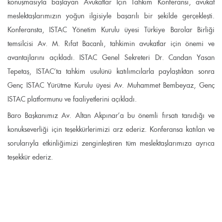
konuşmasıyla başlayan Avukatlar İçin Tahkim Konferansı, avukat
meslektaşlarımızın yoğun ilgisiyle başarılı bir şekilde gerçekleşti.
Konferansta, ISTAC Yönetim Kurulu üyesi Türkiye Barolar Birliği
temsilcisi Av. M. Rıfat Bacanlı, tahkimin avukatlar için önemi ve
avantajlarını açıkladı. ISTAC Genel Sekreteri Dr. Candan Yasan
Tepetaş, ISTAC’ta tahkim usulünü katılımcılarla paylaştıktan sonra
Genç ISTAC Yürütme Kurulu üyesi Av. Muhammet Bembeyaz, Genç
ISTAC platformunu ve faaliyetlerini açıkladı.
Baro Başkanımız Av. Altan Akpınar’a bu önemli fırsatı tanıdığı ve
konukseverliği için teşekkürlerimizi arz ederiz. Konferansa katılan ve
sorularıyla etkinliğimizi zenginleştiren tüm meslektaşlarımıza ayrıca
teşekkür ederiz.