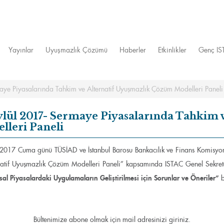
Yayınlar
Uyuşmazlık Çözümü
Haberler
Etkinlikler
Genç I
aye Piyasalarında Tahkim ve Alternatif Uyuşmazlık Çözüm Modelleri Paneli
ylül 2017- Sermaye Piyasalarında Tahkim
lleri Paneli
 2017 Cuma günü TÜSİAD ve İstanbul Barosu Bankacılık ve Finans Komisyo
natif Uyuşmazlık Çözüm Modelleri Paneli” kapsamında ISTAC Genel Sekret
sal Piyasalardaki Uygulamaların Geliştirilmesi için Sorunlar ve Öneriler”
b
Bültenimize abone olmak için mail adresinizi giriniz.