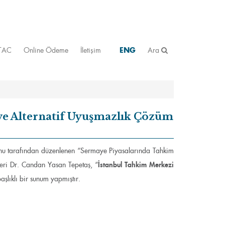
STAC
Online Ödeme
İletişim
ENG
Ara
 ve Alternatif Uyuşmazlık Çözüm
nu tarafından düzenlenen “Sermaye Piyasalarında Tahkim
İ
stanbul Tahkim Merkezi
eri Dr. Candan Yasan Tepetaş, “
aşlıklı bir sunum yapmıştır.