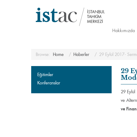
Hakkımızda
Browse:
Home
Haberler
29 Eylül 2017- Serm
29 E
Eğitimler
Mode
Konferanslar
29 Eylül
ve Alter
ve Finan