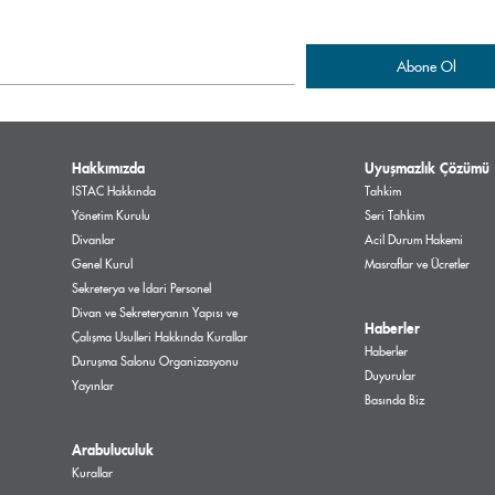
Hakkımızda
Uyuşmazlık Çözümü
ISTAC Hakkında
Tahkim
Yönetim Kurulu
Seri Tahkim
Divanlar
Acil Durum Hakemi
Genel Kurul
Masraflar ve Ücretler
Sekreterya ve İdari Personel
Divan ve Sekreteryanın Yapısı ve
Haberler
Çalışma Usulleri Hakkında Kurallar
Haberler
Duruşma Salonu Organizasyonu
Duyurular
Yayınlar
Basında Biz
Arabuluculuk
Kurallar