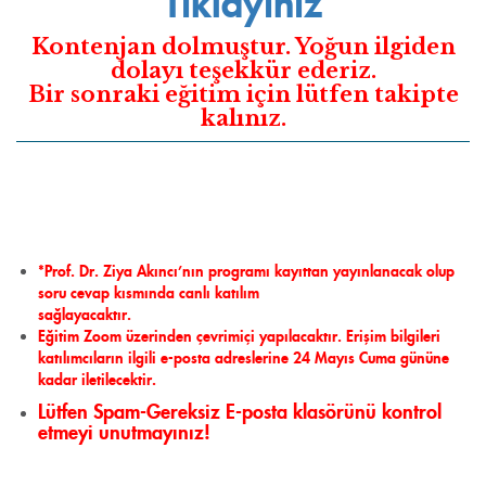
Tıklayınız
Kontenjan dolmuştur. Yoğun ilgiden
dolayı teşekkür ederiz.
Bir sonraki eğitim için lütfen takipte
kalınız.
*Prof. Dr. Ziya Akıncı’nın programı kayıttan yayınlanacak olup
soru cevap kısmında canlı katılım
sağlayacaktır.
Eğitim Zoom üzerinden çevrimiçi yapılacaktır. Erişim bilgileri
katılımcıların ilgili e-posta adreslerine 24 Mayıs
Cuma gününe
kadar iletilecektir.
Lütfen Spam-Gereksiz E-posta klasörünü kontrol
etmeyi unutmayınız!