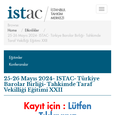
Toggle
navigati
Browse:
Home
Etkinlikler
25-26 Mayıs 2024- ISTAC- Türkiye Barolar Birliği- Tahkimde
Taraf Vekilliği Eğitimi XXII
Eğitimler
Konferanslar
25-26 Mayıs 2024- ISTAC- Türkiye
Barolar Birliği- Tahkimde Taraf
Vekilliği Eğitimi XXII
Kayıt için :
Lütfen