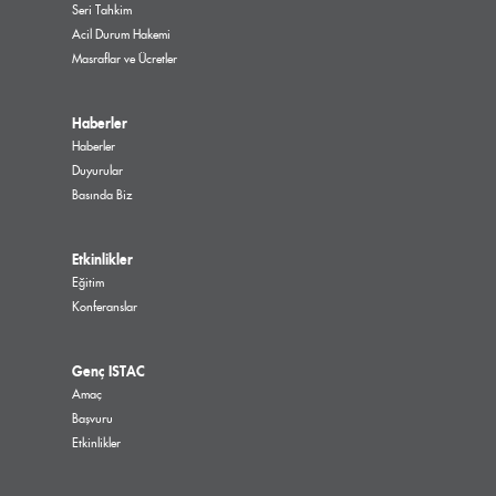
Seri Tahkim
Acil Durum Hakemi
Masraflar ve Ücretler
Haberler
Haberler
Duyurular
Basında Biz
Etkinlikler
Eğitim
Konferanslar
Genç ISTAC
Amaç
Başvuru
Etkinlikler