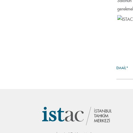
Salonun 
gerekmek
EMAIL*