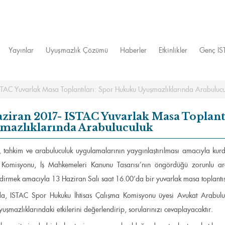
Yayınlar
Uyuşmazlık Çözümü
Haberler
Etkinlikler
Genç I
TAC Yuvarlak Masa Toplantıları: Spor Hukuku Uyuşmazlıklarında Arabulucu
aziran 2017- ISTAC Yuvarlak Masa Toplant
mazlıklarında Arabuluculuk
, tahkim ve arabuluculuk uygulamalarının yaygınlaştırılması amacıyla ku
Komisyonu, İş Mahkemeleri Kanunu Tasarısı’nın öngördüğü zorunlu ara
dirmek amacıyla 13 Haziran Salı saat 16.00’da bir yuvarlak masa toplantıs
da, ISTAC Spor Hukuku İhtisas Çalışma Komisyonu üyesi Avukat Arabulu
uşmazlıklarındaki etkilerini değerlendirip, sorularınızı cevaplayacaktır.