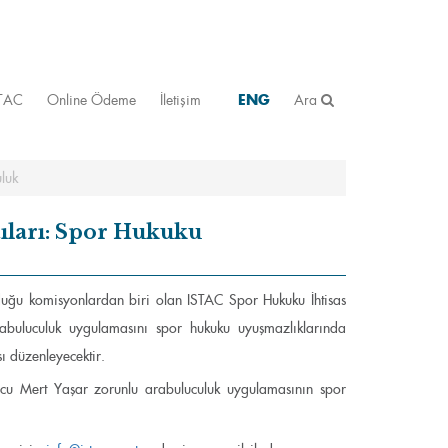
STAC
Online Ödeme
İletişim
ENG
Ara
luk
ıları: Spor Hukuku
rduğu komisyonlardan biri olan ISTAC Spor Hukuku İhtisas
buluculuk uygulamasını spor hukuku uyuşmazlıklarında
ı düzenleyecektir.
cu Mert Yaşar zorunlu arabuluculuk uygulamasının spor