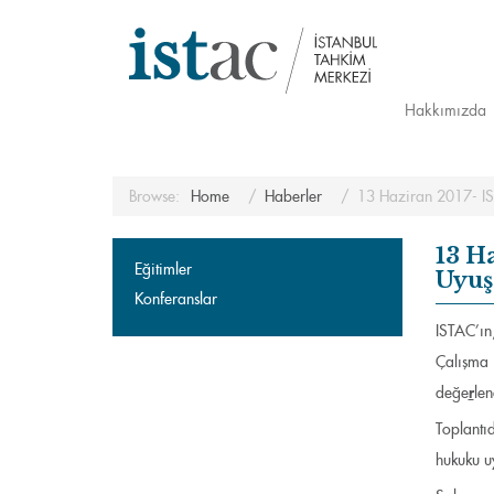
Hakkımızda
Browse:
Home
Haberler
13 Haziran 2017- IS
13 H
Eğitimler
Uyuş
Konferanslar
ISTAC’ın
Çalışma 
r
değe
len
Toplantı
hukuku uy