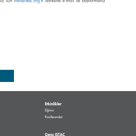
nız için
info@istac.org.tr
adresine e-mail ile başvurmanız
Etkinlikler
Eğitim
Konferanslar
Genç ISTAC