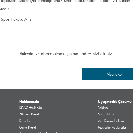
kapasitesi sebebiyle kontenjanımız sınırlı olduğundan, toplantıya katılımı
tedir.
Bültenimize abone olmak için mail adresinizi giriniz.
Hakkımızda
Uyuşmazlık Çözümü
ISTAC Hakkında
Tahkim
Yönetim Kurulu
Seri Tahkim
Divanlar
Acil Durum Hakemi
Genel Kurul
Masraflar ve Ücretler