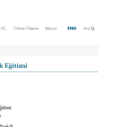
STAC
Online Ödeme
İletişim
ENG
Ara
 Eğitimi
itimi
5
Dahil)