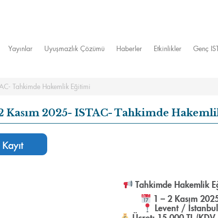
Yayınlar
Uyuşmazlık Çözümü
Haberler
Etkinlikler
Genç I
AC- Tahkimde Hakemlik Eğitimi
2 Kasım 2025- ISTAC- Tahkimde Hakemlik
Kayıt
Tahkimde Hakemlik Eğ
1 – 2 Kasım 202
Levent / İstanbul
Ücret:
15.000 TL (KDV 