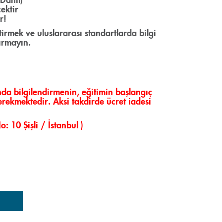
cektir
r!
irmek ve uluslararası standartlarda bilgi
ırmayın.
a bilgilendirmenin, eğitimin başlangıç
rekmektedir. Aksi takdirde ücret iadesi
 10 Şişli / İstanbul )