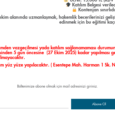
Katılım Belgesi verile
Kontenjan sınırlıdı
hkim alanında uzmanlaşmak, hakemlik becerilerinizi gelişt
edinmek için bu eğitimi kaç
imden vazgeçilmesi yada katılım sağlanamaması durumund
ihinden 5 gün öncesine
(27 Ekim 2025) kadar yapılması ge
lmayacaktır.
im yüz yüze yapılacaktır. ( Esentepe Mah. Harman 1 Sk. No:
Bültenimize abone olmak için mail adresinizi giriniz.