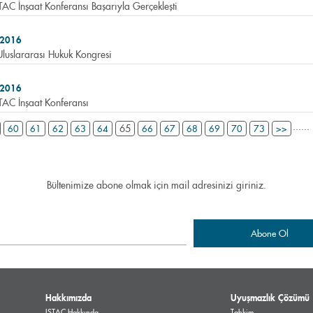
TAC İnşaat Konferansı Başarıyla Gerçekleşti
 2016
Uluslararası Hukuk Kongresi
 2016
TAC İnşaat Konferansı
...
...
65
60
61
62
63
64
66
67
68
69
70
73
>>
Bültenimize abone olmak için mail adresinizi giriniz.
Hakkımızda
Uyuşmazlık Çözümü
ISTAC Hakkında
Tahkim